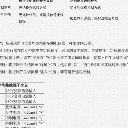
模块上的拨码开关拨错
正确设置拨码开关
制正常,
没切换到远程方式
切换到远程控制方式
控不动作
无远控信号，或远控信号接线
检查PLC 系统，接好远控信号线
错误
本厂所采用之电位器均为精密多圈电位器，可旋转约
25
圈。
保证执行器在自动控制中的定位精度，必须调节灵敏度。灵敏度小，定位精度
但定位精度差。调节
“
灵敏度
”
电位器可在二者之间取折衷，使其不产生振荡为调
控制：将控制开关切换至
“
现场
”
位置，然后按
“
关
”
、
“
开
”
按钮即可实现对执行器
控制：将控制开关切换至
“
远方
”
位置，即可进行远程控制。
序号
接线端子含义
380V
交流电源输入
380V
交流电源输入
380V
交流电源输入
反馈电流（
）
4-20mA
“-”
反馈电流（
）
4-20mA
“+”
控制电流（
）
4-20mA
“-”
控制电流（
）
4-20mA
“+”