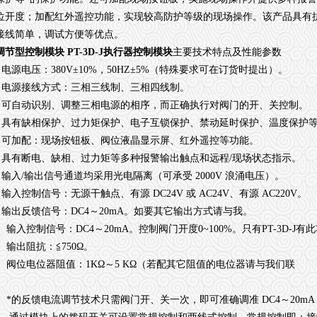
位开度；加配红外遥控功能，实现较高防护等级的现场操作。该产品具有
接线简单，调试方便等优点。
调节型控制模块 PT-3D-J执行器控制模块
主要技术特点及性能参数
电源电压：380V±10%，50HZ±5%（特殊要求可在订货时提出）。
电源接线方式：三相三线制、三相四线制。
可自动识别、调整三相电源的相序，而正确执行对阀门的开、关控制。
具有缺相保护、过力矩保护、电子互锁保护、禁动延时保护、温度保护等
可加配：现场按钮板、阀位液晶显示屏、红外遥控等功能。
具有断电、缺相、过力矩等多种报警输出触点和远程/现场状态指示。
输入/输出信号通道均采用光电隔离（可承受 2000V 浪涌电压）。
入控制信号：无源干触点、有源 DC24V 或 AC24V、有源 AC220V。
输出反馈信号：DC4～20mA。如要其它输出方式请与我。
输入控制信号：DC4～20mA。控制阀门开度0~100%。只有PT-3D-J有
、输出阻抗：≦750Ω。
、阀位电位器阻值：1KΩ～5 KΩ（若配其它阻值的电位器请与我们联
。
、*的反馈电流调节技术只需阀门开、关一次，即可准确调准 DC4～20m