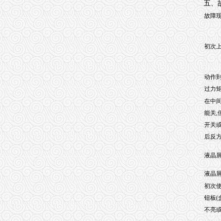
五、
故障
初次
动作
过力
在中
能关,
开关
后反
液晶
液晶屏
初次使
钮板(
不亮