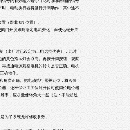
，控制信号的有效输入端④（此时⑤⑥两端的信号
平时，电动执行器将进行开阀动作，其中途不
位置（即非 0N 位置）。
将使阀门开度跟随给定电流变化，而使远端开关
控制（出厂时已设定为上电远控优先），此时
边的黄色指示灯会点亮。再按开阀按钮，观察
，再接通电源观察电机的转向是否正确。电机
可正确动作。
置和角度正确。把电动执行器关到位，将阀位
位器，还应保证由关位到开位时使阀位电位器
的分辨率，应尽量使转角大一些（注：不能超过
是为了系统允许修改参数。