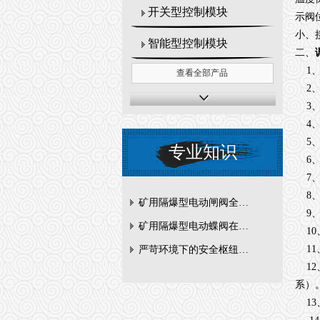
开关型控制模块
示阀
小、
智能型控制模块
二、
1、
查看全部产品
2、
3、
4、
5、
专业知识
6、
7、
8、输
矿用隔爆型电动闸阀全周期维护与故障排查要点
9、
矿用隔爆型电动蝶阀在瓦斯管道控制中的防爆设计与安全标准解析
10、
11
严苛环境下的安全枢纽：矿用隔爆型电动闸阀的技术剖析
12
系）
13