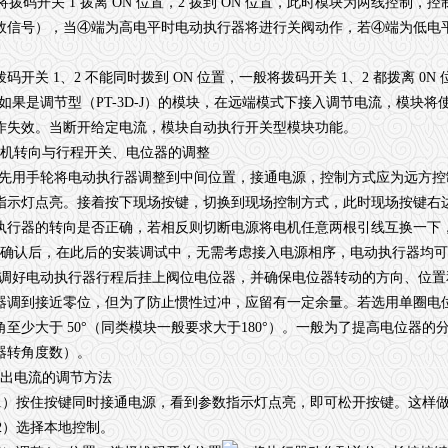
拨码开关 1 拨离 ON 位置，2 拨到 ON 位置，此时模块为两线控制
效信号），当④端为高电平时电动执行器将进行关阀动作，若④端为低电
。
码开关 1、2 不能同时拨到 ON 位置，一般将拨码开关 1、2 都拨离 0N 
)如果是调节型（PT-3D-J）的模块，在远端模式下接入调节电流，模块
作失效。当断开给定电流，模块自动执行开关型模块功能。
电机转向与行程开关、电位器的调整
)先用手轮将电动执行器调整到中间位置，接通电源，控制方式应为远方
指示灯点亮。接着按下现场按键，切换到现场控制方式，此时现场按键右
执行器的转向是否正确，若相反则切断电源将电机任意两根引线互换一下
*确认后，在此后的安装调试中，无需考虑接入电源相序，电动执行器均
)调好电动执行器行程后挂上阀位电位器，并确保电位器转动的方向、位
器调到接近零位，但为了防止惯性过冲，应留有一定余量。若选用单圈电
角至少大于 50°（同类模块一般要求大于180°）。一般为了提高电位器
器转角度数）。
输出电流的调节方法
）按住按键同时接通电源，看到参数指示灯点亮，即可松开按键。这样做
）选择本地控制。