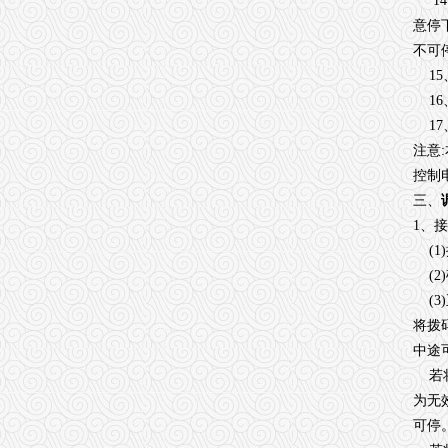
14
意停
不可
15
16
17
注意
控制电
三、
1、
(1
(2
(3
将拨
中途
若将
为无
可停