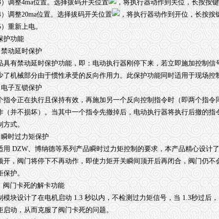
）调整4ma位置。选择拔码开关位置
，将执行器动作到关位，长按按键
）调整20ma位置。选择拔码开关位置
，将执行器动作到开位，长按按键
）重新上电。
保护功能
禁动延时保护
品具有禁动延时保护功能，即：电动执行器刚停下来，若立即施加控制信号，
少了机械部分由于惯性承受的反向作用力。此保护功能同时适用于现场控
电子互锁保护
个指令正在执行且保持有效，再施加另一个反向控制指令时（即两个指令
作（并不损坏）。当其中一个指令先撤掉后，电动执行器将执行后撤的指
制方式。
瞬时过力矩保护
适用 DZW、博纳德等系列产品瞬时过力矩控制的要求，本产品精心设计
顶开，阀门将停下不再动作，即使力矩开关瞬间顶开后再闭合，阀门仍不会
矩保护。
阀门卡死的解卡功能
制模块设计了在电机启动 1.3 秒以内，不检测过力矩信号，当 1.3秒过
矩启动，从而克服了阀门卡死的问题。