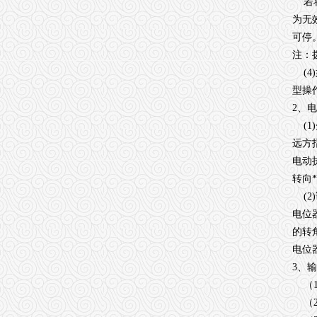
若将
为无
可停
注：拨
(4
型操
2、
(1
远方
电动
转向
(2
电位
的转
电位
3、
（1
（2