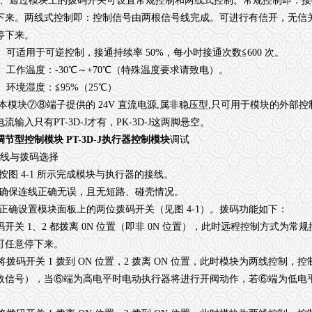
、通过模块上的拨码开关可设置常规控制和两线式控制。常规控制即：接
下来。两线式控制即：控制信号由两根信号线完成。可进行有信开，无信
停下来。
、可适用于可逆控制，接通持续率 50%，每小时接通次数≦600 次。
、工作温度：-30℃～+70℃（特殊温度要求请致电）。
、环境湿度：≦95%（25℃）
:本模块⑦⑧端子提供的 24V 直流电源,属非稳压型,只可用于模块的外部
流输入只有PT-3D-J才有，PK-3D-J这两脚悬空。
调节型控制模块 PT-3D-J执行器控制模块
调试
接线与拨码选择
)按图 4-1 所示完成模块与执行器的接线。
)确保连线正确无误，且无短路、碰壳情况。
)正确设置模块面板上的两位拨码开关（见图 4-1）。拨码功能如下：
码开关 1、2 都拨离 0N 位置（即非 0N 位置），此时远程控制方式
可任意停下来。
拨码开关 1 拨到 ON 位置，2 拨离 ON 位置，此时模块为两线控制
效信号），当⑥端为高电平时电动执行器将进行开阀动作，若⑥端为低电
。