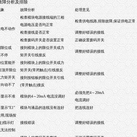
故障分析及排除
现象
故障分析
处理意见
检查模块电源接线端的三相
检查供电线路,排除故障,保证供电正常
电源电压是否均正常
上电不动作
检查接线是否正常
调整好错误的接线
检查拨码开关是否设置正常
正确设置拨码开关
到限位或
接到模块上的限位开关或力
调整好错误的接线
矩不停
矩开关引线接反
间位置能开
接到模块上的限位开关或力
但顶开限位
矩开关(常闭触点)引线接反
调整好错误的接线
或力矩开关
接到按钮板的限位开关引线
方向动不了
(常开触点)接反
必须先把4～20mA
屏显示不准
模块的4～20mA 电流没调好
电流调好
显示“E1”
模块与液晶的连线没有连好
把连线连好
用,现场按
盒)指示灯
接线错误
调整好错误的接线
或无法控制