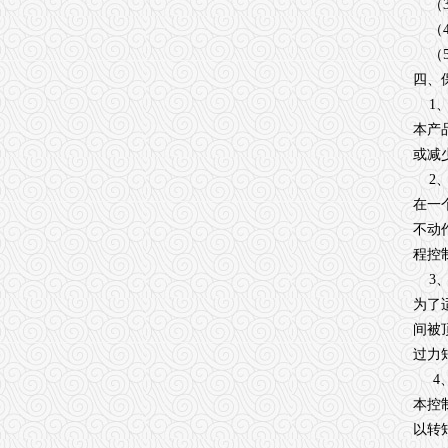
（3
（4
（5
四、
1、
本产
或减
2、
在一
不动
程控
3、
为了
间被
过力
4、
本控
以转