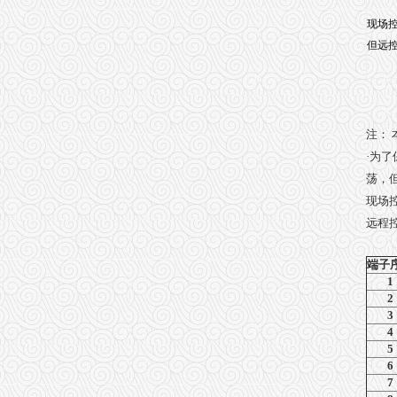
现场控
但远
注：
·
为了
荡，
现场
远程
端子
1
2
3
4
5
6
7