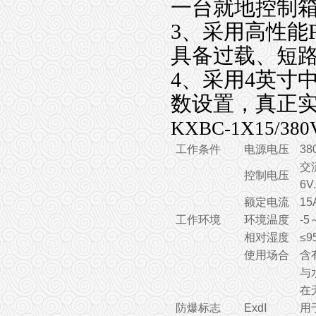
一台就地控制
3、采用高性能
具备过载、短
4、采用4英寸
数设置，真正
KXBC-1X15/
工作条件
电源电压
38
交流
控制电压
6V.
额定电流
15
工作环境
环境温度
-5
相对湿度
≤9
使用场合
含
与
在
防爆标志
Exd
Ⅰ
用