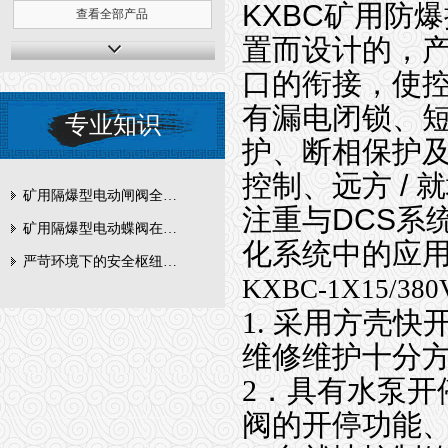
KXBC矿用防
查看全部产品
置而设计的，
口的衔接，使
有漏电闭锁、
专业知识
护、断相保护
控制、远方
/
就
矿用隔爆型电动闸阀全周期维护与故障排查要点
注重与
DCS
系
矿用隔爆型电动蝶阀在瓦斯管道控制中的防爆设计与安全标准解析
化系统中的应
严苛环境下的安全枢纽：矿用隔爆型电动闸阀的技术剖析
KXBC-1X15/
1. 采用方壳
维修维护十分
2．具有水泵开
阀的开停功能