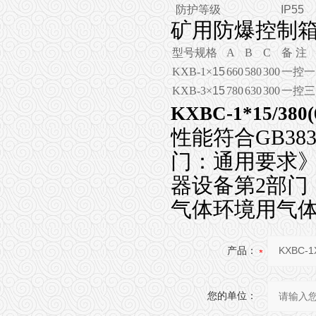
防护等级
IP55
矿用防爆控制
型号规格
A
B
C
备 注
KXB-1
×
15
660
580
300
一控一
KXB-3
×
15
780
630
300
一控三
KXBC-1*15/
性能符合GB38
门：通用要求》，
器设备第2部门：隔
气体环境用气体
产品：
您的单位：