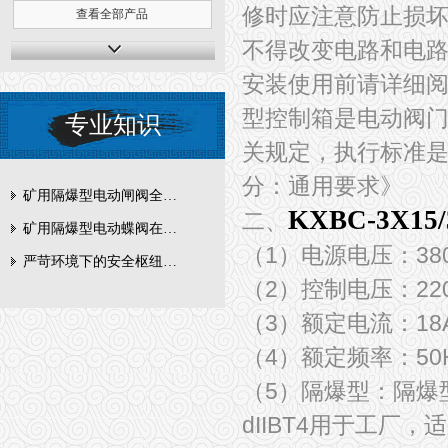
修时应注意防止损
查看全部产品
不得改变电路和电
安装使用前请详细阅
型控制箱是电动阀
专业知识
关规定，执行标准是G
分：通用要求》
矿用隔爆型电动闸阀全周期维护与故障排查要点
KXBC-3X1
二、
矿用隔爆型电动蝶阀在瓦斯管道控制中的防爆设计与安全标准解析
（1）电源电压：380
严苛环境下的安全枢纽：矿用隔爆型电动闸阀的技术剖析
（2）控制电压：220
（3）额定电流：18
（4）额定频率：50
（5）隔爆型：隔爆型
dIIBT4用于工厂，适