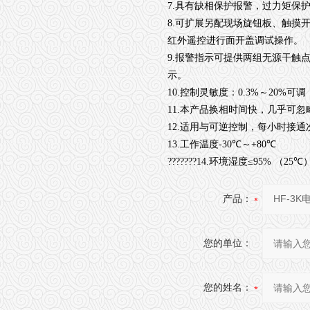
7.
具有缺相保护报警，过力矩保护
8.
可扩展另配现场旋钮板、触摸
红外遥控进行面开盖调试操作。
9.
报警指示可提供两组无源干触
示。
10.
控制灵敏度：
0.3%
～
20%
可调
11.
本产品换相时间快，几乎可忽
12.
适用与可逆控制，每小时接通
13.
工作温度
-30
℃
～
+80
℃
???????
14.
环境湿度
≤95%
（
25
℃
产品：
您的单位：
您的姓名：