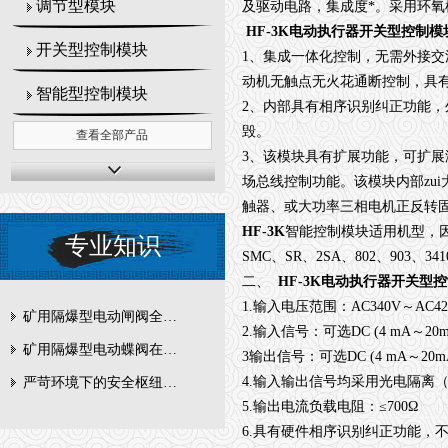
调节型模块
及驱动电路，集成度*。采用环
HF-3K电动执行器开关型控制模
开关型控制模块
1
、集成一体化控制，无需外接交
动机无触点无火花通断控制，具
智能型控制模块
2
、内部具有相序识别纠正功能，
毁。
查看全部产品
3
、该模块具有扩展功能，可扩展
场总线控制功能。该模块内部zu
触器、或大功率三相电机正反转
HF-3K
智能控制模块适用机型，
专业知识
SMC
、
SR
、
2SA
、
802
、
903
、
341
二、
HF-3K电动执行器开关型
1.
输入电压范围：
AC340V
～
AC4
矿用隔爆型电动闸阀全周期维护与故障排查要点
2.
输入信号：可选
DC (4 mA
～
20
矿用隔爆型电动蝶阀在瓦斯管道控制中的防爆设计与安全标准解析
3
输出信号：可选
DC (4 mA
～
20m
4.
输入输出信号均采用光电隔离
严苛环境下的安全枢纽：矿用隔爆型电动闸阀的技术剖析
5.
输出电流负载电阻：
≤700Ω
6.
具有硬件相序识别纠正功能，