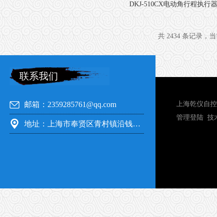
DKJ-510CX电动角行程执行器
共 2434 条记录，当前
联系我们
邮箱：2359285761@qq.com
上海乾仪自控
管理登陆
技
地址：上海市奉贤区青村镇沿钱公路351号