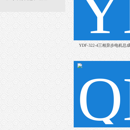
YDF-322-4三相异步电机总